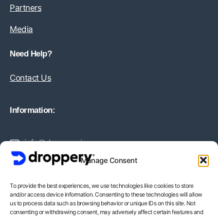
Partners
Media
Need Help?
Contact Us
Information:
info@droppery.io
Manage Consent
+31 20 210 1895
To provide the best experiences, we use technologies like cookies to store
and/or access device information. Consenting to these technologies will allow
Vossiusstraat 20-2
us to process data such as browsing behavior or unique IDs on this site. Not
consenting or withdrawing consent, may adversely affect certain features and
1071AD Amsterdam