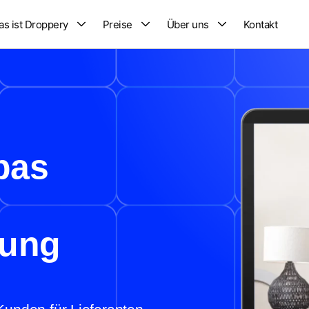
s ist Droppery
Preise
Über uns
Kontakt
pas
sung