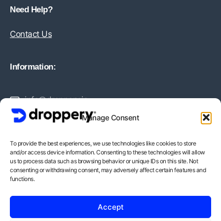
Need Help?
Contact Us
Information:
info@droppery.io
Manage Consent
+31 20 210 1895
To provide the best experiences, we use technologies like cookies to store
and/or access device information. Consenting to these technologies will allow
Vossiusstraat 20-2
us to process data such as browsing behavior or unique IDs on this site. Not
consenting or withdrawing consent, may adversely affect certain features and
1071AD Amsterdam
functions.
BTW-Nummer: NL862378552B01
Accept