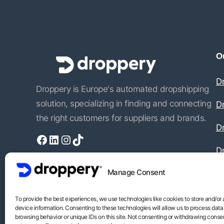
Ou
D
Droppery is Europe's automated dropshipping
solution, specializing in finding and connecting
D
the right customers for suppliers and brands.
Dr
Facebook
LinkedIn
Instagram
TikTok
D
Manage Consent
To provide the best experiences, we use technologies like cookies to store and/or
device information. Consenting to these technologies will allow us to process data
browsing behavior or unique IDs on this site. Not consenting or withdrawing conse