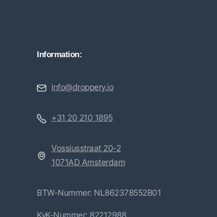
Information:
info@droppery.io
+31 20 210 1895
Vossiusstraat 20-2
1071AD Amsterdam
BTW-Nummer: NL862378552B01
KvK-Nummer: 82212988