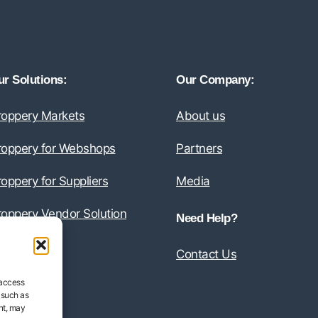
r Solutions:
Our Company:
roppery Markets
About us
roppery for Webshops
Partners
oppery for Suppliers
Media
roppery Vendor Solution
Need Help?
Contact Us
 access
 such as
nt, may