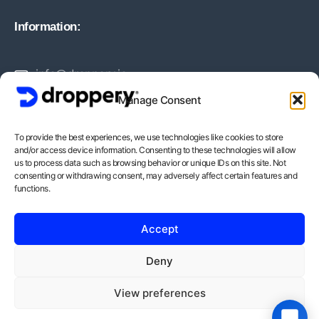
Information:
info@droppery.io
Manage Consent
+31 20 210 1895
To provide the best experiences, we use technologies like cookies to store
and/or access device information. Consenting to these technologies will allow
Vossiusstraat 20-2
us to process data such as browsing behavior or unique IDs on this site. Not
consenting or withdrawing consent, may adversely affect certain features and
1071AD Amsterdam
functions.
BTW-Nummer: NL862378552B01
Accept
KvK-Nummer: 82212988
Deny
View preferences
Copyright © - Droppery 2026