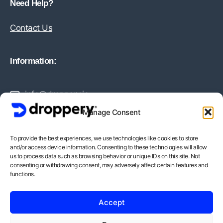
Need Help?
Contact Us
Information:
info@droppery.io
Manage Consent
+31 20 210 1895
To provide the best experiences, we use technologies like cookies to store
and/or access device information. Consenting to these technologies will allow
Vossiusstraat 20-2
us to process data such as browsing behavior or unique IDs on this site. Not
consenting or withdrawing consent, may adversely affect certain features and
1071AD Amsterdam
functions.
BTW-Nummer: NL862378552B01
Accept
KvK-Nummer: 82212988