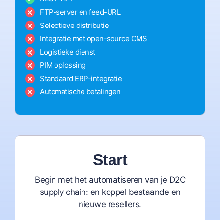
FTP-server en feed-URL
Selectieve distributie
Integratie met open-source CMS
Logistieke dienst
PIM oplossing
Standaard ERP-integratie
Automatische betalingen
Start
Begin met het automatiseren van je D2C
supply chain: en koppel bestaande en
nieuwe resellers.