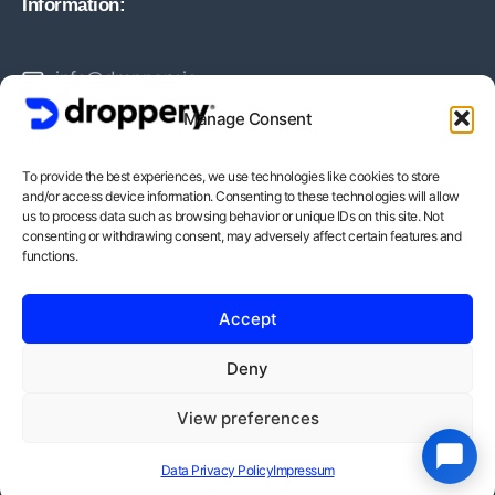
Information:
info@droppery.io
Manage Consent
+31 20 210 1895
To provide the best experiences, we use technologies like cookies to store
and/or access device information. Consenting to these technologies will allow
Vossiusstraat 20-2
us to process data such as browsing behavior or unique IDs on this site. Not
consenting or withdrawing consent, may adversely affect certain features and
1071AD Amsterdam
functions.
BTW-Nummer: NL862378552B01
Accept
KvK-Nummer: 82212988
Deny
View preferences
Copyright © - Droppery 2026
Data Privacy Policy
Impressum