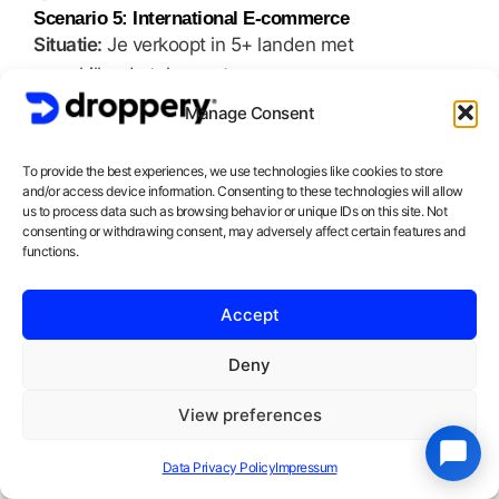
Scenario 5: International E-commerce
Situatie:
Je verkoopt in 5+ landen met
verschillende talen en teams.
Beste keuze:
Zendesk of Intercom
Manage Consent
Zendesk voor grote teams en complexe routing
Intercom voor modern platform met marketing
To provide the best experiences, we use technologies like cookies to store
features
and/or access device information. Consenting to these technologies will allow
Best Practices voor AI Chat
us to process data such as browsing behavior or unique IDs on this site. Not
consenting or withdrawing consent, may adversely affect certain features and
Implementation
functions.
Ongeacht welk systeem je kiest, hier zijn tips voor
Accept
succes:
1. Start met een Goede Knowledge Base
Deny
De AI is zo goed als de informatie die het heeft.
View preferences
Zorg dat je hebt:
Uitgebreide FAQ pagina
Data Privacy Policy
Impressum
Duidelijke productbeschrijvingen