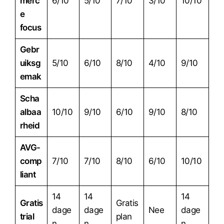
merc
6/10
5/10
7/10
3/10
10/10
e
focus
Gebr
uiksg
5/10
6/10
8/10
4/10
9/10
emak
Scha
albaa
10/10
9/10
6/10
9/10
8/10
rheid
AVG-
comp
7/10
7/10
8/10
6/10
10/10
liant
14
14
14
Gratis
Gratis
dage
dage
Nee
dage
trial
plan
n
n
n