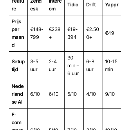
Featu
Zend
Interc
Tidio
Drift
Yappr
re
esk
om
Prijs
per
€148-
€238
€19-
€2.50
€49
maan
799
+
394
0+
d
30
Setup
3-5
2-4
6-8
10-15
min –
tijd
uur
uur
uur
min
6 uur
Nede
rland
6/10
6/10
5/10
4/10
9/10
se AI
E-
com