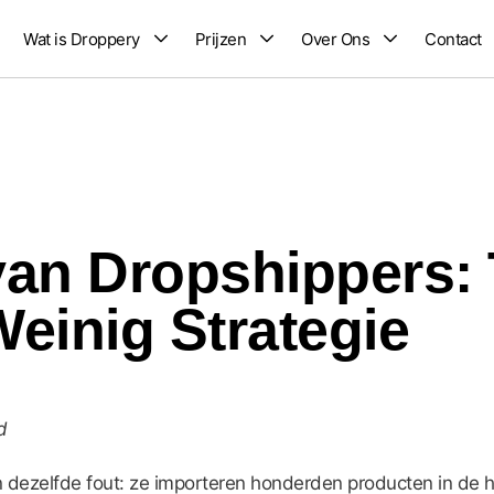
Wat is Droppery
Prijzen
Over Ons
Contact
van Dropshippers: 
einig Strategie
d
dezelfde fout: ze importeren honderden producten in de h