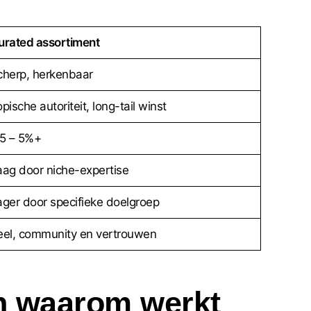
urated assortiment
cherp, herkenbaar
pische autoriteit, long-tail winst
,5 – 5%+
aag door niche-expertise
ager door specifieke doelgroep
eel, community en vertrouwen
en waarom werkt