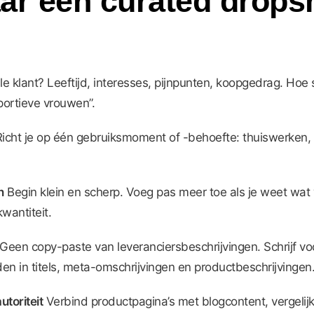
aar een curated drops
ale klant? Leeftijd, interesses, pijnpunten, koopgedrag. Hoe
portieve vrouwen”.
icht je op één gebruiksmoment of -behoefte: thuiswerken,
n
Begin klein en scherp. Voeg pas meer toe als je weet wat 
kwantiteit.
Geen copy-paste van leveranciersbeschrijvingen. Schrijf voo
den in titels, meta-omschrijvingen en productbeschrijvingen
utoriteit
Verbind productpagina’s met blogcontent, vergelijki