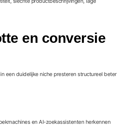
eit, slechte productbeschrijvingen, lage
tte en conversie
n een duidelijke niche presteren structureel beter
. Zoekmachines en AI-zoekassistenten herkennen