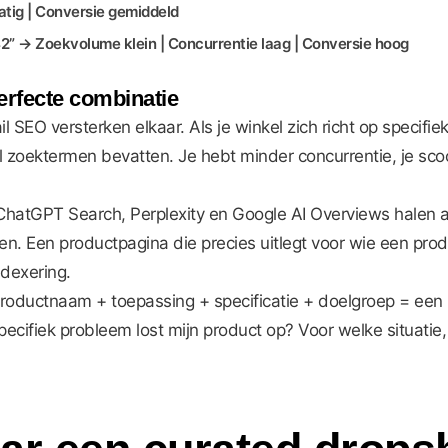
ig | Conversie gemiddeld
 → Zoekvolume klein | Concurrentie laag | Conversie hoog
erfecte combinatie
l SEO versterken elkaar. Als je winkel zich richt op specifi
il zoektermen bevatten. Je hebt minder concurrentie, je sco
hatGPT Search, Perplexity en Google AI Overviews halen an
den. Een productpagina die precies uitlegt voor wie een pro
dexering.
oductnaam + toepassing + specificatie + doelgroep = een lo
cifiek probleem lost mijn product op? Voor welke situatie, l