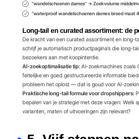
“wandelschoenen dames” → Zoekvolume middelmat
“waterproof wandelschoenen dames breed maat 42”
Long-tail en curated assortiment: de p
De kracht van een curated assortiment en long-tai
schrijf je automatisch productpagina’s die long-ta
bezoekers aan met koopintentie.
AI-zoekoptimalisatie tip:
AI-zoekmachines zoals C
feitelijke en goed gestructureerde informatie bie
probleem het oplost — dat is goud voor AI-zoekin
Praktische long-tail formule voor dropshippers:
Pr
bepalen van je strategie met deze vragen: Welk spe
varianten, maten of uitvoeringen zijn relevant?