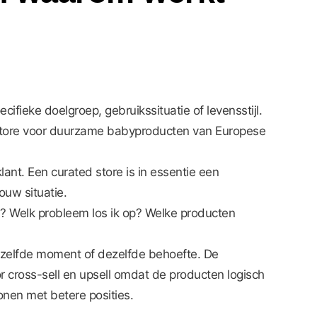
fieke doelgroep, gebruikssituatie of levensstijl.
 store voor duurzame babyproducten van Europese
nt. Een curated store is in essentie een
ouw situatie.
el? Welk probleem los ik op? Welke producten
hetzelfde moment of dezelfde behoefte. De
oor cross-sell en upsell omdat de producten logisch
onen met betere posities.