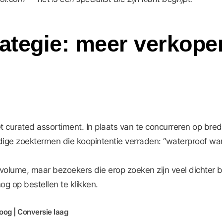
trategie: meer verkop
et curated assortiment. In plaats van te concurreren op br
voudige zoektermen die koopintentie verraden: “waterproof
lume, maar bezoekers die erop zoeken zijn veel dichter bi
g op bestellen te klikken.
og | Conversie laag