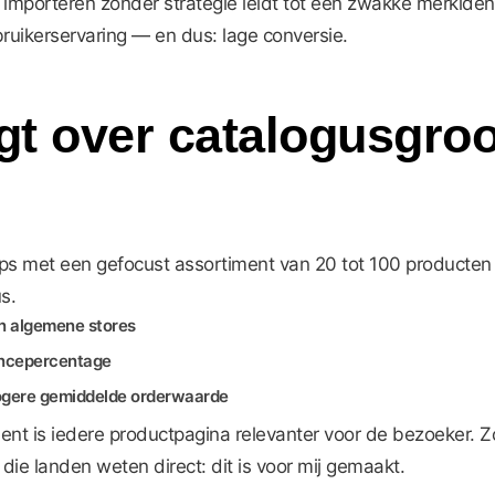
porteren zonder strategie leidt tot een zwakke merkidentit
uikerservaring — en dus: lage conversie.
egt over catalogusgroo
ps met een gefocust assortiment van 20 tot 100 producten i
s.
 algemene stores
ncepercentage
ogere gemiddelde orderwaarde
iment is iedere productpagina relevanter voor de bezoeker
 die landen weten direct: dit is voor mij gemaakt.