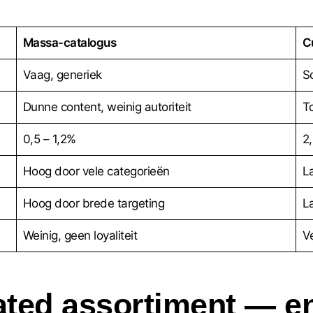
Massa-catalogus
C
Vaag, generiek
S
Dunne content, weinig autoriteit
To
0,5 – 1,2%
2
Hoog door vele categorieën
L
Hoog door brede targeting
L
Weinig, geen loyaliteit
V
rated assortiment — 