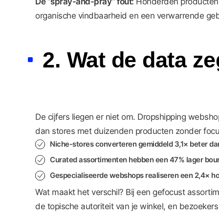
De “spray-and-pray” fout:
Honderden producten im
organische vindbaarheid en een verwarrende gebr
2. Wat de data z
De cijfers liegen er niet om. Dropshipping websho
dan stores met duizenden producten zonder focu
Niche-stores converteren gemiddeld
3,1× beter
dan
Curated assortimenten hebben een
47% lager bou
Gespecialiseerde webshops realiseren een
2,4× h
Wat maakt het verschil? Bij een gefocust assort
de topische autoriteit van je winkel, en bezoekers