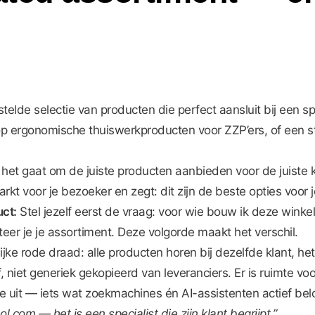
de selectie van producten die perfect aansluit bij een speci
 op ergonomische thuiswerkproducten voor ZZP’ers, of een
t gaat om de juiste producten aanbieden voor de juiste kla
arkt voor je bezoeker en zegt: dit zijn de beste opties voor j
uct:
Stel jezelf eerst de vraag: voor wie bouw ik deze wink
eer je je assortiment. Deze volgorde maakt het verschil.
ijke rode draad: alle producten horen bij dezelfde klant, 
f, niet generiek gekopieerd van leveranciers. Er is ruimte v
ise uit — iets wat zoekmachines én AI-assistenten actief bel
.com — het is een specialist die zijn klant begrijpt.”