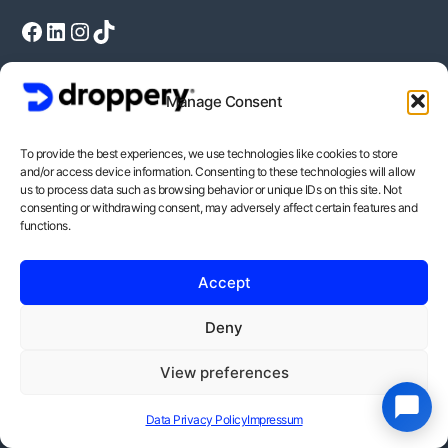
Facebook
LinkedIn
Instagram
TikTok
Manage Consent
To provide the best experiences, we use technologies like cookies to store
and/or access device information. Consenting to these technologies will allow
us to process data such as browsing behavior or unique IDs on this site. Not
consenting or withdrawing consent, may adversely affect certain features and
functions.
Our Solutions:
Accept
Droppery Markets
Deny
Droppery for Webshops
View preferences
Droppery for Suppliers
Data Privacy Policy
Impressum
Droppery Vendor Solution