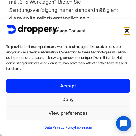
mit „3–5 Werktagen“. Bieten Sie
Sendungsverfolgung immer standardmäßig an;
diese sollte selbstverständlich sein.
Folgende Kostenstruktur hat sich bewährt:
Manage Consent
Kostenloser Versand ab 35 €, wobei die Kosten im
Produktpreis enthalten sind. Für Kunden, die eine
To provide the best experiences, we use technologies like cookies to store
Lieferung am nächsten Tag wünschen, bieten wir
and/or access device information. Consenting to these technologies will allow
us to process data such as browsing behavior or unique IDs on this site. Not
eine Expressversandoption für zusätzliche 7,95 €
consenting or withdrawing consent, may adversely affect certain features and
an. Der Standardversand unterhalb des
functions.
Schwellenwerts kostet 4,95 €, was gerade
ausreicht, um die Grenze für kostenlosen Versand
Accept
zu überschreiten.
Belgien: Das zweigleisige Land
Deny
Belgien ist interessant, weil es deutliche
View preferences
Unterschiede gibt. In Flandern erwartet man
niederländische Schnelligkeit und Service,
Data Privacy Policy
Impressum
während es in Wallonien etwas entspannter zugeht