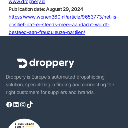
www.droppery.io
Publication date: August 29, 2024
https://www.wonen360.nl/article/9653773/het-is-
positief-dat-er-steeds-meer-aandacht-wordt-
besteed-aan-frauduleuze-partijen/
Droppery is Europe's automated dropshipping
solution, specializing in finding and connecting the
right customers for suppliers and brands.
Facebook
LinkedIn
Instagram
TikTok