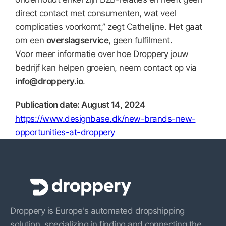
direct contact met consumenten, wat veel
complicaties voorkomt,” zegt Cathelijne. Het gaat
om een
overslagservice
, geen fulfilment.
Voor meer informatie over hoe Droppery jouw
bedrijf kan helpen groeien, neem contact op via
info@droppery.io
.
Publication date: August 14, 2024
https://www.designbase.dk/new-brands-new-
opportunities-at-droppery
Droppery is Europe's automated dropshipping
solution, specializing in finding and connecting the