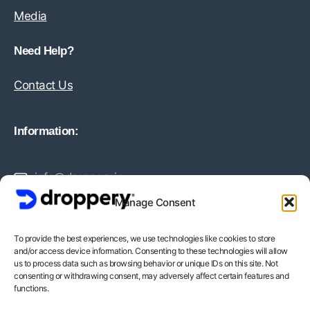
Media
Need Help?
Contact Us
Information:
info@droppery.io
Manage Consent
+31 20 210 1895
To provide the best experiences, we use technologies like cookies to store
and/or access device information. Consenting to these technologies will allow
Vossiusstraat 20-2
us to process data such as browsing behavior or unique IDs on this site. Not
consenting or withdrawing consent, may adversely affect certain features and
1071AD Amsterdam
functions.