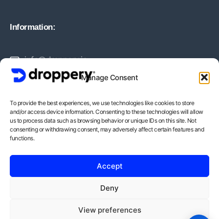
Information:
info@droppery.io
Manage Consent
+31 20 210 1895
To provide the best experiences, we use technologies like cookies to store
and/or access device information. Consenting to these technologies will allow
Vossiusstraat 20-2
us to process data such as browsing behavior or unique IDs on this site. Not
consenting or withdrawing consent, may adversely affect certain features and
1071AD Amsterdam
functions.
BTW-Nummer: NL862378552B01
Accept
KvK-Nummer: 82212988
Deny
View preferences