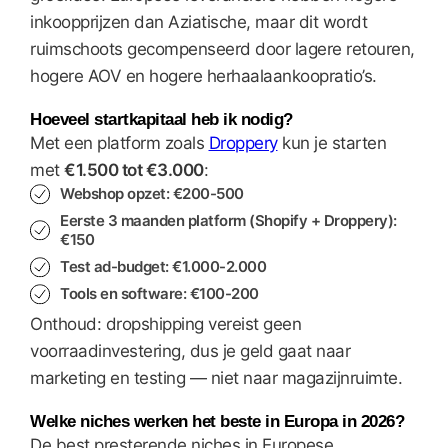
inkoopprijzen dan Aziatische, maar dit wordt
ruimschoots gecompenseerd door lagere retouren,
hogere AOV en hogere herhaalaankoopratio’s.
Hoeveel startkapitaal heb ik nodig?
Met een platform zoals
Droppery
kun je starten
met
€1.500 tot €3.000
:
Webshop opzet: €200-500
Eerste 3 maanden platform (Shopify + Droppery):
€150
Test ad-budget: €1.000-2.000
Tools en software: €100-200
Onthoud: dropshipping vereist geen
voorraadinvestering, dus je geld gaat naar
marketing en testing — niet naar magazijnruimte.
Welke niches werken het beste in Europa in 2026?
De best presterende niches in Europese