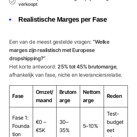
verkoopt
Realistische Marges per Fase
Een van de meest gestelde vragen:
“Welke
marges zijn realistisch met Europese
dropshipping?”
Het korte antwoord:
25% tot 45% brutomarge
,
afhankelijk van fase, niche en leveranciersrelatie.
Omzet/
Brutom
Nettom
Fase
Reden
maand
arge
arge
Test-
Fase 1:
€0 –
30–
budget
Founda
5–10%
€5K
35%
eet
tion