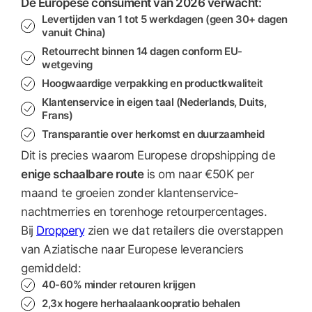
De Europese consument van 2026 verwacht:
Levertijden van
1 tot 5 werkdagen
(geen 30+ dagen
vanuit China)
Retourrecht binnen 14 dagen
conform EU-
wetgeving
Hoogwaardige verpakking en productkwaliteit
Klantenservice in eigen taal
(Nederlands, Duits,
Frans)
Transparantie over herkomst en duurzaamheid
Dit is precies waarom Europese dropshipping de
enige schaalbare route
is om naar €50K per
maand te groeien zonder klantenservice-
nachtmerries en torenhoge retourpercentages.
Bij
Droppery
zien we dat retailers die overstappen
van Aziatische naar Europese leveranciers
gemiddeld:
40-60% minder retouren
krijgen
2,3x hogere herhaalaankoopratio
behalen