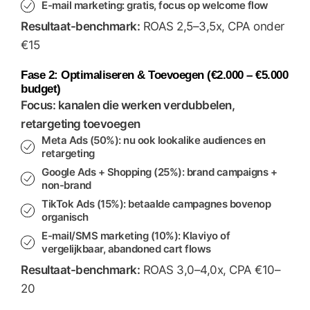
E-mail marketing
: gratis, focus op welcome flow
Resultaat-benchmark:
ROAS 2,5–3,5x, CPA onder
€15
Fase 2: Optimaliseren & Toevoegen (€2.000 – €5.000
budget)
Focus: kanalen die werken verdubbelen,
retargeting toevoegen
Meta Ads
(50%): nu ook lookalike audiences en
retargeting
Google Ads + Shopping
(25%): brand campaigns +
non-brand
TikTok Ads
(15%): betaalde campagnes bovenop
organisch
E-mail/SMS marketing
(10%): Klaviyo of
vergelijkbaar, abandoned cart flows
Resultaat-benchmark:
ROAS 3,0–4,0x, CPA €10–
20