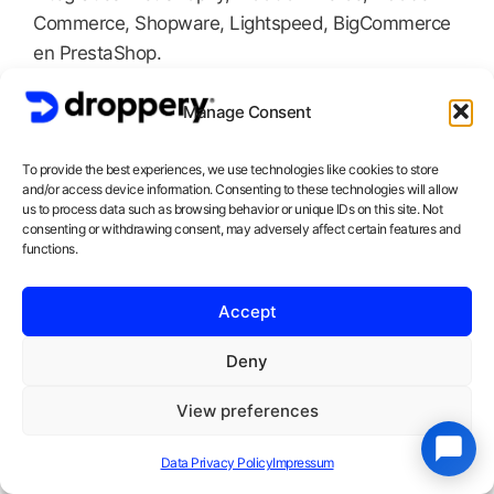
Commerce, Shopware, Lightspeed, BigCommerce
en PrestaShop.
👉
Start je Droppery account
en krijg toegang tot
Manage Consent
het grootste netwerk van Europese dropshipping-
leveranciers.
To provide the best experiences, we use technologies like cookies to store
👉
Bekijk alle leveranciersintegraties
en zie welke
and/or access device information. Consenting to these technologies will allow
merken aansluiten bij jouw niche.
us to process data such as browsing behavior or unique IDs on this site. Not
consenting or withdrawing consent, may adversely affect certain features and
👉
Ontdek Droppery Markets
— het marketplace-
functions.
model voor retailers die snel willen schalen.
Over Droppery
Accept
Deny
Droppery is het Europese platform voor
View preferences
geautomatiseerde dropshipping, opgericht in 2021
in Amsterdam door Marco Mulder en Robin van
Data Privacy Policy
Impressum
der Heiden. We verbinden meer dan
1.250+