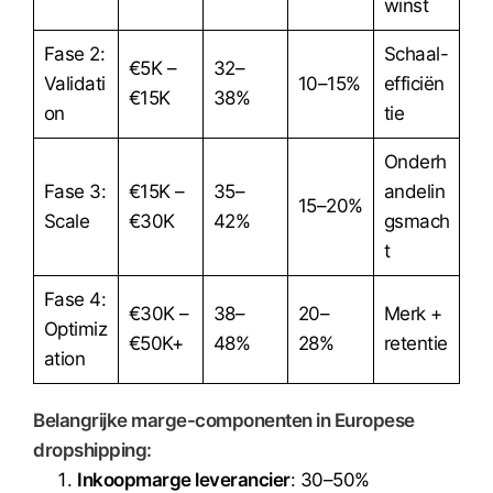
winst
Fase 2:
Schaal-
€5K –
32–
Validati
10–15%
efficiën
€15K
38%
on
tie
Onderh
Fase 3:
€15K –
35–
andelin
15–20%
Scale
€30K
42%
gsmach
t
Fase 4:
€30K –
38–
20–
Merk +
Optimiz
€50K+
48%
28%
retentie
ation
Belangrijke marge-componenten in Europese
dropshipping:
Inkoopmarge leverancier
: 30–50%