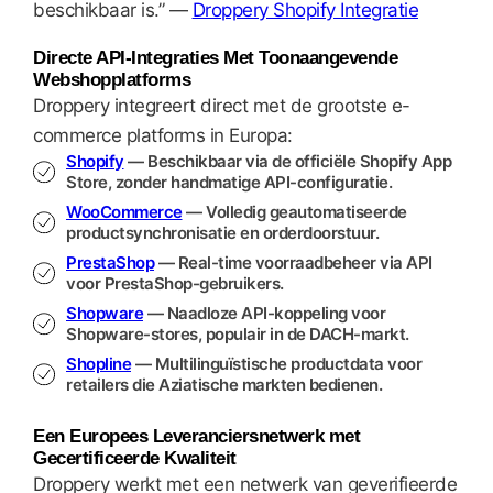
beschikbaar is.” —
Droppery Shopify Integratie
Directe API-Integraties Met Toonaangevende
Webshopplatforms
Droppery integreert direct met de grootste e-
commerce platforms in Europa:
Shopify
— Beschikbaar via de officiële Shopify App
Store, zonder handmatige API-configuratie.
WooCommerce
— Volledig geautomatiseerde
productsynchronisatie en orderdoorstuur.
PrestaShop
— Real-time voorraadbeheer via API
voor PrestaShop-gebruikers.
Shopware
— Naadloze API-koppeling voor
Shopware-stores, populair in de DACH-markt.
Shopline
— Multilinguïstische productdata voor
retailers die Aziatische markten bedienen.
Een Europees Leveranciersnetwerk met
Gecertificeerde Kwaliteit
Droppery werkt met een netwerk van geverifieerde