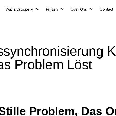
Wat is Droppery
Prijzen
Over Ons
Contact
ynchronisierung Ka
as Problem Löst
Stille Problem, Das 