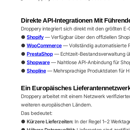
Direkte API-Integrationen Mit Führe
Droppery integriert sich direkt mit den größten
●
Shopify
— Verfügbar über den offiziellen Shopi
●
WooCommerce
— Vollständig automatisierte P
●
PrestaShop
— Echtzeit-Bestandsverwaltung üb
●
Shopware
— Nahtlose API-Anbindung für Sho
●
Shopline
— Mehrsprachige Produktdaten für Hän
Ein Europäisches Lieferantennetzwerk M
Droppery arbeitet mit einem Netzwerk verifiziert
weiteren europäischen Ländern.
Das bedeutet:
●
Kürzere Lieferzeiten:
In der Regel 1–2 Werktag