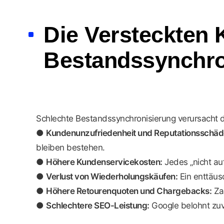
Die Versteckten 
Bestandssynchro
Schlechte Bestandssynchronisierung verursacht d
●
Kundenunzufriedenheit und Reputationsschäd
bleiben bestehen.
●
Höhere Kundenservicekosten:
Jedes „nicht auf
●
Verlust von Wiederholungskäufen:
Ein enttäus
●
Höhere Retourenquoten und Chargebacks:
Zah
●
Schlechtere SEO-Leistung:
Google belohnt zuv