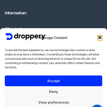
Information:
info@droppery.io
Manage Consent
+31 20 210 1895
To provide the best experiences, we use technologies like cookies to store
and/or access device information. Consenting to these technologies will allow
Vossiusstraat 20-2
us to process data such as browsing behavior or unique IDs on this site. Not
consenting or withdrawing consent, may adversely affect certain features and
1071AD Amsterdam
functions.
BTW-Nummer: NL862378552B01
Accept
KvK-Nummer: 82212988
Deny
View preferences