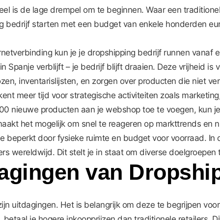
l is de lage drempel om te beginnen. Waar een traditionel
ng bedrijf starten met een budget van enkele honderden eur
netverbinding kun je je dropshipping bedrijf runnen vanaf e
e in Spanje verblijft – je bedrijf blijft draaien. Deze vrijheid
en, inventarislijsten, en zorgen over producten die niet ve
ent meer tijd voor strategische activiteiten zoals marketing
00 nieuwe producten aan je webshop toe te voegen, kun je
maakt het mogelijk om snel te reageren op markttrends en 
 je beperkt door fysieke ruimte en budget voor voorraad. In
rs wereldwijd. Dit stelt je in staat om diverse doelgroepe
tdagingen van Dropshi
jn uitdagingen. Het is belangrijk om deze te begrijpen voor
betaal je hogere inkoopprijzen dan traditionele retailers. 