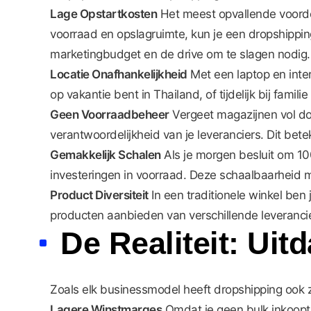
Lage Opstartkosten
Het meest opvallende voordee
voorraad en opslagruimte, kun je een dropshippi
marketingbudget en de drive om te slagen nodig.
Locatie Onafhankelijkheid
Met een laptop en inter
op vakantie bent in Thailand, of tijdelijk bij famili
Geen Voorraadbeheer
Vergeet magazijnen vol doz
verantwoordelijkheid van je leveranciers. Dit betek
Gemakkelijk Schalen
Als je morgen besluit om 10
investeringen in voorraad. Deze schaalbaarheid 
Product Diversiteit
In een traditionele winkel ben
producten aanbieden van verschillende leverancie
De Realiteit: Ui
Zoals elk businessmodel heeft dropshipping ook zi
Lagere Winstmarges
Omdat je geen bulk inkoopt, 