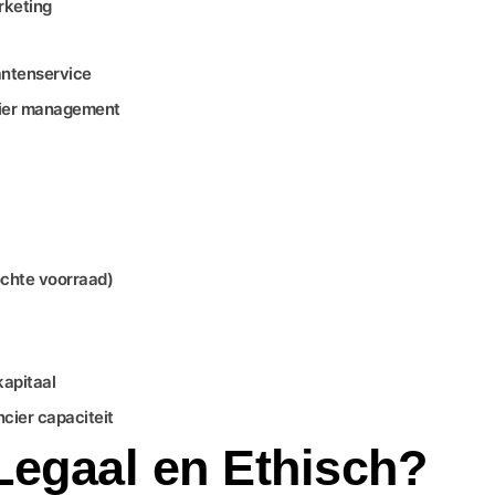
rketing
lantenservice
ncier management
kochte voorraad)
kapitaal
cier capaciteit
Legaal en Ethisch?