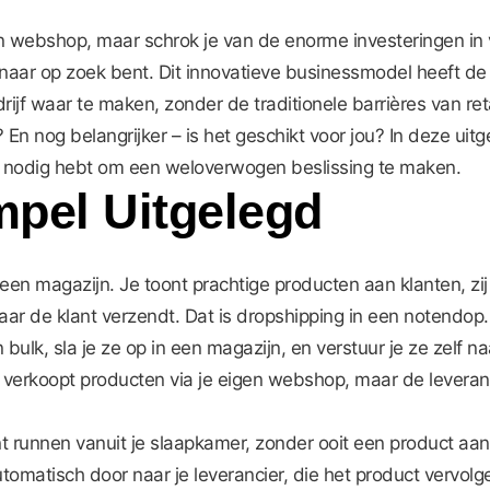
 webshop, maar schrok je van de enorme investeringen in v
 naar op zoek bent. Dit innovatieve businessmodel heeft 
f waar te maken, zonder de traditionele barrières van reta
En nog belangrijker – is het geschikt voor jou? In deze uit
je nodig hebt om een weloverwogen beslissing te maken.
mpel Uitgelegd
en magazijn. Je toont prachtige producten aan klanten, zij be
aar de klant verzendt. Dat is dropshipping in een notendop.
n bulk, sla je ze op in een magazijn, en verstuur je ze zelf n
 verkoopt producten via je eigen webshop, maar de leveranc
 runnen vanuit je slaapkamer, zonder ooit een product aan
utomatisch door naar je leverancier, die het product vervolg