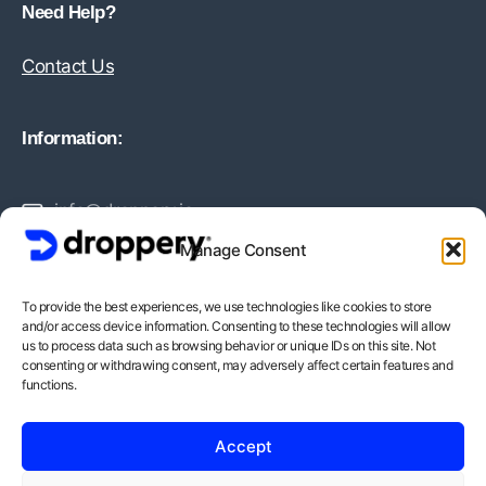
Need Help?
Contact Us
Information:
info@droppery.io
Manage Consent
+31 20 210 1895
To provide the best experiences, we use technologies like cookies to store
and/or access device information. Consenting to these technologies will allow
Vossiusstraat 20-2
us to process data such as browsing behavior or unique IDs on this site. Not
consenting or withdrawing consent, may adversely affect certain features and
1071AD Amsterdam
functions.
BTW-Nummer: NL862378552B01
Accept
KvK-Nummer: 82212988